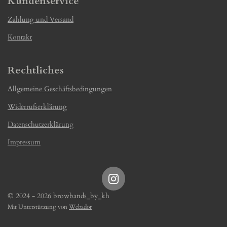
Kundenservice
Zahlung und Versand
Kontakt
Rechtliches
Allgemeine Geschäftsbedingungen
Widerrufserklärung
Datenschutzerklärung
Impressum
I
n
© 2024 - 2026 browbands_by_kh
s
Mit Unterstützung von
Webador
t